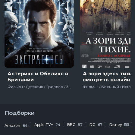
Астерикс и Обеликс в
А зори здесь тихие.
Британии
смотреть онлайн
Фильмы / Детектив / Триллер / Зарубежный / Про агентов / США
Подборки
Apple TV+
24
BBC
87
DC
67
Disney
155
Amazon
64