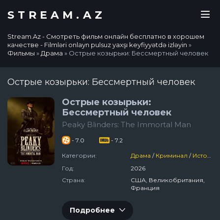
STREAM.AZ
Stream.Az - Смотреть фильм онлайн бесплатно в хорошем
качестве - Filmləri onlayn pulsuz yaxşı keyfiyyətdə izləyin
»
Фильмы
»
Драма
» Острые козырьки: Бессмертный человек
Острые козырьки: Бессмертный человек
Острые козырьки:
Бессмертный человек
Peaky Blinders: The Immortal Man
- 7.0
- 7.2
Категории:
Драма
/
Криминал
/
Исторический
Год:
2026
Страна:
США, Великобритания,
Франция
Подробнее