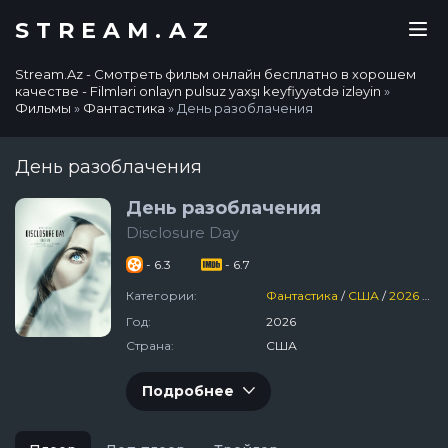
STREAM.AZ
Stream.Az - Смотреть фильм онлайн бесплатно в хорошем
качестве - Filmləri onlayn pulsuz yaxşı keyfiyyətdə izləyin
»
Фильмы
»
Фантастика
» День разоблачения
День разоблачения
День разоблачения
Disclosure Day
- 6.3
- 6.7
Категории:
Фантастика
/
США
/
2026
/
Фи
Год:
2026
Страна:
США
Подробнее