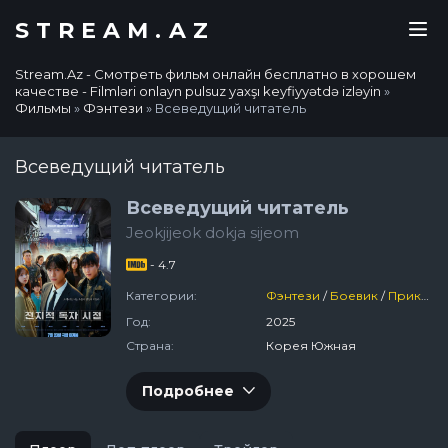
STREAM.AZ
Stream.Az - Смотреть фильм онлайн бесплатно в хорошем
качестве - Filmləri onlayn pulsuz yaxşı keyfiyyətdə izləyin
»
Фильмы
»
Фэнтези
» Всеведущий читатель
Всеведущий читатель
Всеведущий читатель
Jeokjijeok dokja sijeom
- 4.7
Категории:
Фэнтези
/
Боевик
/
Приключения
Год:
2025
Страна:
Корея Южная
Подробнее