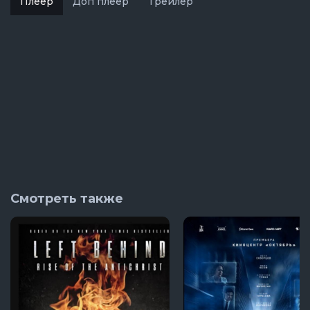
Плеер
Доп плеер
Трейлер
Смотреть также