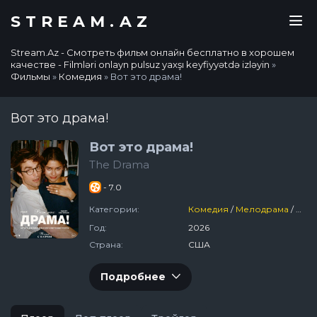
STREAM.AZ
Stream.Az - Смотреть фильм онлайн бесплатно в хорошем
качестве - Filmləri onlayn pulsuz yaxşı keyfiyyətdə izləyin
»
Фильмы
»
Комедия
» Вот это драма!
Вот это драма!
Вот это драма!
The Drama
- 7.0
Категории:
Комедия
/
Мелодрама
/
СШ
Год:
2026
Страна:
США
Подробнее