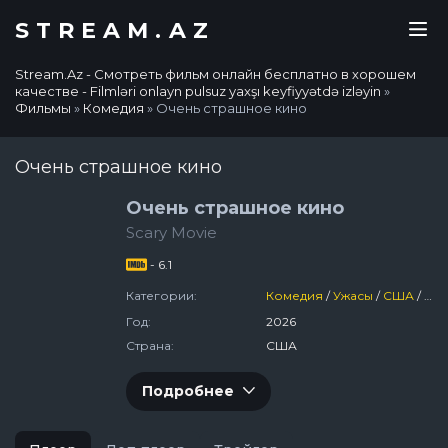
STREAM.AZ
Stream.Az - Смотреть фильм онлайн бесплатно в хорошем
качестве - Filmləri onlayn pulsuz yaxşı keyfiyyətdə izləyin
»
Фильмы
»
Комедия
» Очень страшное кино
Очень страшное кино
Очень страшное кино
Scary Movie
- 6.1
Категории:
Комедия
/
Ужасы
/
США
/
202
Год:
2026
Страна:
США
Подробнее