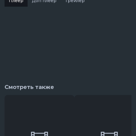
Плеер
Доп плеер
Трейлер
Смотреть также