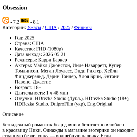
Obsession
- 7.2
- 8.1
Категории:
Ужасы
/
США
/
2025
/
Фильмы
Год:
2025
Страна:
США
Качество:
FHD (1080p)
Дата выхода:
2026-05-21
Режисеры:
Карри Баркер
Актеры:
Майкл Джонстон, Инде Наварретт, Купер
Томлинсон, Меган Лоулесс, Энди Рихтер, Хейли
Фицджеральд, Дэрин Тондер, Хлоя Брин, Энтони
Павоне, Джастис
Возраст:
18+
Длительность:
1 ч 48 мин
Озвучки:
HDrezka Studio (Дубл.), HDrezka Studio (18+),
HDRezka Studio, DniproFilm (укр), Eng.Original
Описание
Безнадежный романтик Беар давно и безответно влюблен
в красавицу Ники. Однажды в магазине эзотерики он находит
странную безделушку — волшебную палочку. Если