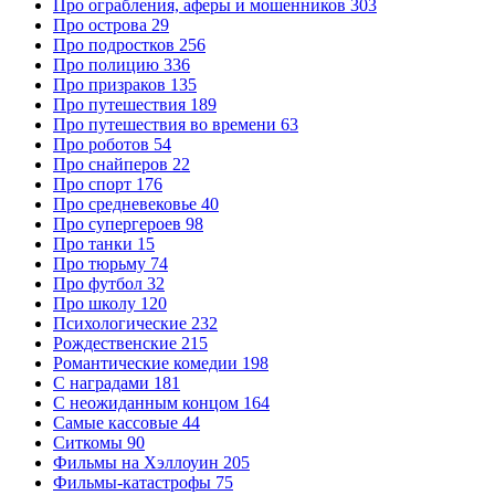
Про ограбления, аферы и мошенников
303
Про острова
29
Про подростков
256
Про полицию
336
Про призраков
135
Про путешествия
189
Про путешествия во времени
63
Про роботов
54
Про снайперов
22
Про спорт
176
Про средневековье
40
Про супергероев
98
Про танки
15
Про тюрьму
74
Про футбол
32
Про школу
120
Психологические
232
Рождественские
215
Романтические комедии
198
С наградами
181
С неожиданным концом
164
Самые кассовые
44
Ситкомы
90
Фильмы на Хэллоуин
205
Фильмы-катастрофы
75