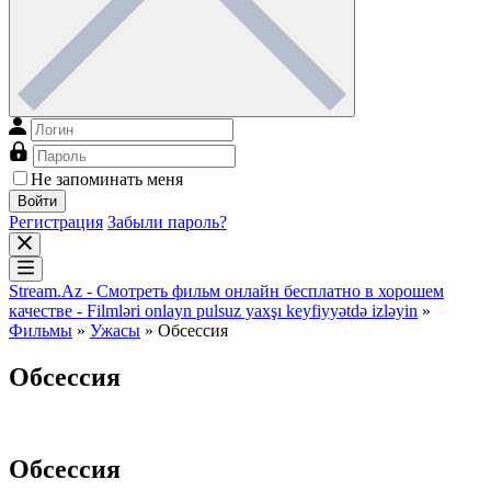
Не запоминать меня
Войти
Регистрация
Забыли пароль?
Stream.Az - Смотреть фильм онлайн бесплатно в хорошем
качестве - Filmləri onlayn pulsuz yaxşı keyfiyyətdə izləyin
»
Фильмы
»
Ужасы
» Обсессия
Обсессия
Обсессия