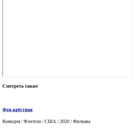
Смотреть также
Фея-крёстная
Комедия / Фэнтези / США / 2020 / Фильмы
Ф
З