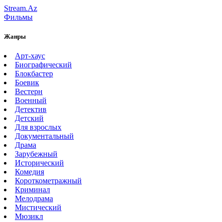
Stream.Az
Фильмы
Жанры
Арт-хаус
Биографический
Блокбастер
Боевик
Вестерн
Военный
Детектив
Детский
Для взрослых
Документальный
Драма
Зарубежный
Исторический
Комедия
Короткометражный
Криминал
Мелодрама
Мистический
Мюзикл