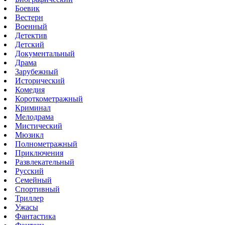
Боевик
Вестерн
Военный
Детектив
Детский
Документальный
Драма
Зарубежный
Исторический
Комедия
Короткометражный
Криминал
Мелодрама
Мистический
Мюзикл
Полнометражный
Приключения
Развлекательный
Русский
Семейный
Спортивный
Триллер
Ужасы
Фантастика