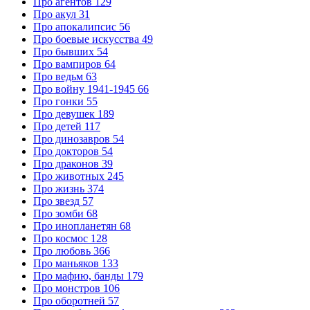
Про агентов
129
Про акул
31
Про апокалипсис
56
Про боевые искусства
49
Про бывших
54
Про вампиров
64
Про ведьм
63
Про войну 1941-1945
66
Про гонки
55
Про девушек
189
Про детей
117
Про динозавров
54
Про докторов
54
Про драконов
39
Про животных
245
Про жизнь
374
Про звезд
57
Про зомби
68
Про инопланетян
68
Про космос
128
Про любовь
366
Про маньяков
133
Про мафию, банды
179
Про монстров
106
Про оборотней
57