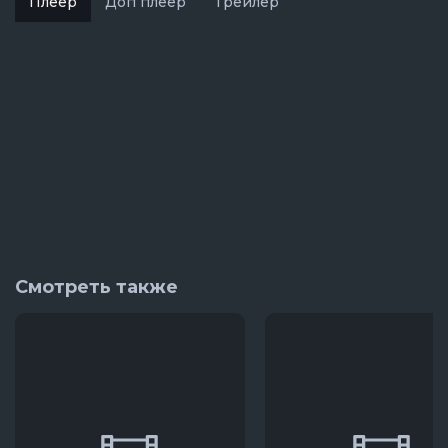
Плеер
Доп плеер
Трейлер
Смотреть также