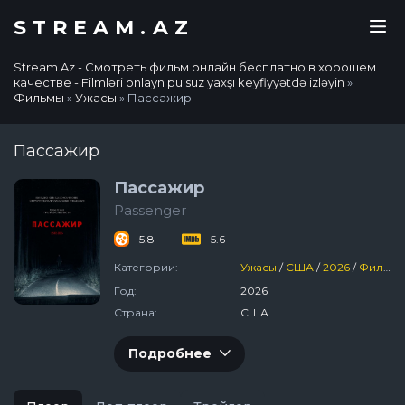
STREAM.AZ
Stream.Az - Смотреть фильм онлайн бесплатно в хорошем
качестве - Filmləri onlayn pulsuz yaxşı keyfiyyətdə izləyin
»
Фильмы
»
Ужасы
» Пассажир
Пассажир
Пассажир
Passenger
- 5.8
- 5.6
Категории:
Ужасы
/
США
/
2026
/
Фильмы
Год:
2026
Страна:
США
Подробнее