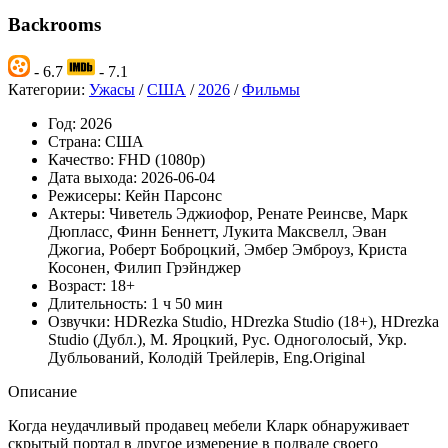
Backrooms
- 6.7
- 7.1
Категории:
Ужасы
/
США
/
2026
/
Фильмы
Год:
2026
Страна:
США
Качество:
FHD (1080p)
Дата выхода:
2026-06-04
Режисеры:
Кейн Парсонс
Актеры:
Чиветель Эджиофор, Ренате Реинсве, Марк
Дюпласс, Финн Беннетт, Лукита Максвелл, Эван
Джогиа, Роберт Боброцкий, Эмбер Эмброуз, Криста
Косонен, Филип Грэйнджер
Возраст:
18+
Длительность:
1 ч 50 мин
Озвучки:
HDRezka Studio, HDrezka Studio (18+), HDrezka
Studio (Дубл.), М. Яроцкий, Рус. Одноголосый, Укр.
Дубльований, Колодій Трейлерів, Eng.Original
Описание
Когда неудачливый продавец мебели Кларк обнаруживает
скрытый портал в другое измерение в подвале своего