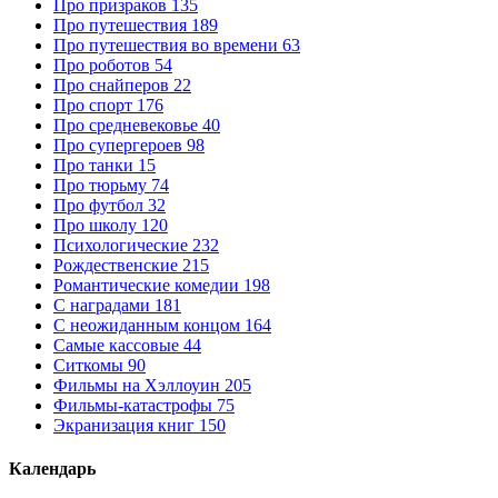
Про призраков
135
Про путешествия
189
Про путешествия во времени
63
Про роботов
54
Про снайперов
22
Про спорт
176
Про средневековье
40
Про супергероев
98
Про танки
15
Про тюрьму
74
Про футбол
32
Про школу
120
Психологические
232
Рождественские
215
Романтические комедии
198
С наградами
181
С неожиданным концом
164
Самые кассовые
44
Ситкомы
90
Фильмы на Хэллоуин
205
Фильмы-катастрофы
75
Экранизация книг
150
Календарь