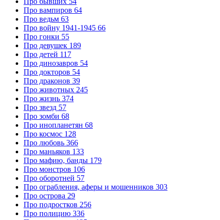
Про бывших
54
Про вампиров
64
Про ведьм
63
Про войну 1941-1945
66
Про гонки
55
Про девушек
189
Про детей
117
Про динозавров
54
Про докторов
54
Про драконов
39
Про животных
245
Про жизнь
374
Про звезд
57
Про зомби
68
Про инопланетян
68
Про космос
128
Про любовь
366
Про маньяков
133
Про мафию, банды
179
Про монстров
106
Про оборотней
57
Про ограбления, аферы и мошенников
303
Про острова
29
Про подростков
256
Про полицию
336