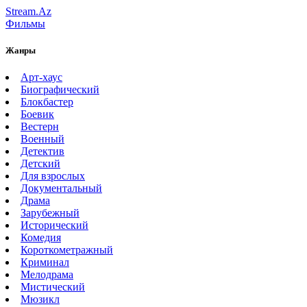
Stream.Az
Фильмы
Жанры
Арт-хаус
Биографический
Блокбастер
Боевик
Вестерн
Военный
Детектив
Детский
Для взрослых
Документальный
Драма
Зарубежный
Исторический
Комедия
Короткометражный
Криминал
Мелодрама
Мистический
Мюзикл