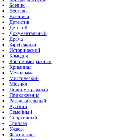
Боевик
Вестерн
Военный
Детектив
Детский
Документальный
Драма
Зарубежный
Исторический
Комедия
Короткометражный
Криминал
Мелодрама
Мистический
Мюзикл
Полнометражный
Приключения
Развлекательный
Русский
Семейный
Спортивный
Триллер
Ужасы
Фантастика