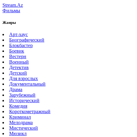
Stream.Az
Фильмы
Жанры
Арт-хаус
Биографический
Блокбастер
Боевик
Вестерн
Военный
Детектив
Детский
Для взрослых
Документальный
Драма
Зарубежный
Исторический
Комедия
Короткометражный
Криминал
Мелодрама
Мистический
Мюзикл