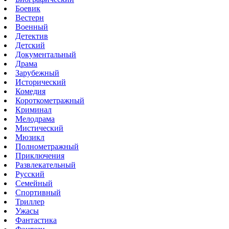
Боевик
Вестерн
Военный
Детектив
Детский
Документальный
Драма
Зарубежный
Исторический
Комедия
Короткометражный
Криминал
Мелодрама
Мистический
Мюзикл
Полнометражный
Приключения
Развлекательный
Русский
Семейный
Спортивный
Триллер
Ужасы
Фантастика