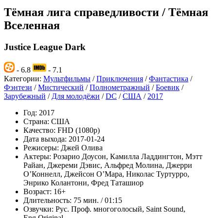
Тёмная лига справедливости / Тёмная
Вселенная
Justice League Dark
- 6.8
- 7.1
Категории:
Мультфильмы
/
Приключения
/
Фантастика
/
Фэнтези
/
Мистический
/
Полнометражный
/
Боевик
/
Зарубежный
/
Для молодёжи
/
DC
/
США
/
2017
Год:
2017
Страна:
США
Качество:
FHD (1080p)
Дата выхода:
2017-01-24
Режисеры:
Джей Олива
Актеры:
Розарио Доусон, Камилла Ладдингтон, Мэтт
Райан, Джереми Дэвис, Альфред Молина, Джерри
О’Коннелл, Джейсон О’Мара, Николас Туртурро,
Энрико Колантони, Фред Таташиор
Возраст:
16+
Длительность:
75 мин. / 01:15
Озвучки:
Рус. Проф. многоголосый, Saint Sound,
Eng.Original