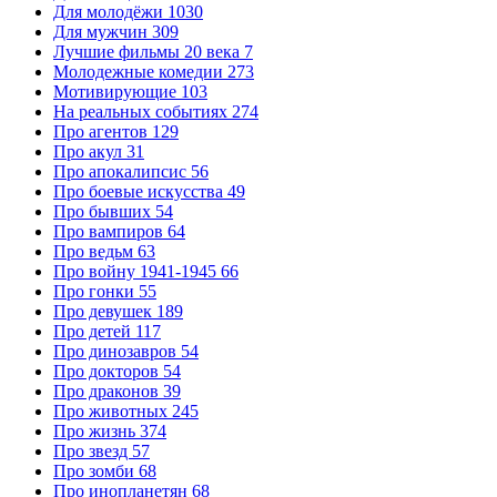
Для молодёжи
1030
Для мужчин
309
Лучшие фильмы 20 века
7
Молодежные комедии
273
Мотивирующие
103
На реальных событиях
274
Про агентов
129
Про акул
31
Про апокалипсис
56
Про боевые искусства
49
Про бывших
54
Про вампиров
64
Про ведьм
63
Про войну 1941-1945
66
Про гонки
55
Про девушек
189
Про детей
117
Про динозавров
54
Про докторов
54
Про драконов
39
Про животных
245
Про жизнь
374
Про звезд
57
Про зомби
68
Про инопланетян
68