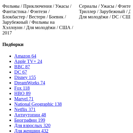
Фильмы / Приключения / Ужасы /
Сериалы / Ужасы / Фэнтез
Фантастика / Фэнтези /
Триллер / Зарубежный / Др
Блокбастер / Вестерн / Боевик /
Для молодёжи / DC / СШ
Зарубежный / Фильмы на
Хэллоуин / Для молодёжи / США /
2017
Подборки
Amazon
64
Apple TV+
24
BBC
87
DC
67
Disney
155
DreamWorks
74
Fox
118
HBO
89
Marvel
71
National Geographic
138
Netflix
371
Антиутопии
48
Биографии
199
Для взрослых
320
Для женщин
432