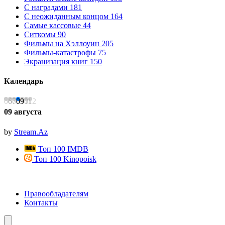
С наградами
181
С неожиданным концом
164
Самые кассовые
44
Ситкомы
90
Фильмы на Хэллоуин
205
Фильмы-катастрофы
75
Экранизация книг
150
Календарь
06
07
08
09
10
11
12
09 августа
1
by
Stream.Az
Топ 100 IMDB
Топ 100 Kinopoisk
Правообладателям
Контакты