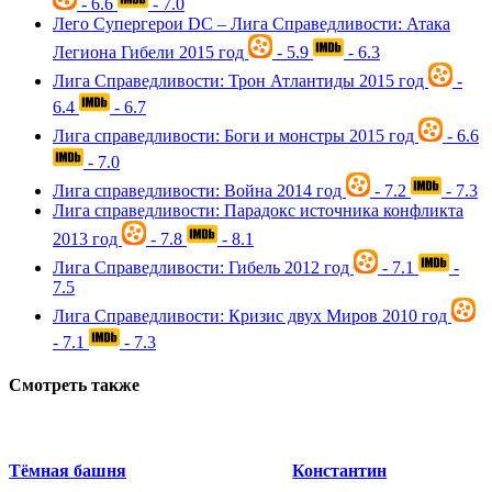
- 6.6
- 7.0
Лего Супергерои DC – Лига Справедливости: Атака
Легиона Гибели
2015 год
- 5.9
- 6.3
Лига Справедливости: Трон Атлантиды
2015 год
-
6.4
- 6.7
Лига справедливости: Боги и монстры
2015 год
- 6.6
- 7.0
Лига справедливости: Война
2014 год
- 7.2
- 7.3
Лига справедливости: Парадокс источника конфликта
2013 год
- 7.8
- 8.1
Лига Справедливости: Гибель
2012 год
- 7.1
-
7.5
Лига Справедливости: Кризис двух Миров
2010 год
- 7.1
- 7.3
Смотреть также
Тёмная башня
Константин