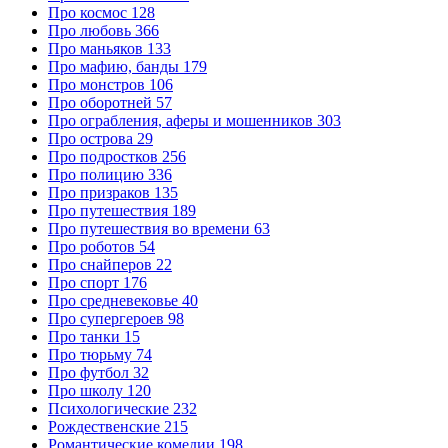
Про космос
128
Про любовь
366
Про маньяков
133
Про мафию, банды
179
Про монстров
106
Про оборотней
57
Про ограбления, аферы и мошенников
303
Про острова
29
Про подростков
256
Про полицию
336
Про призраков
135
Про путешествия
189
Про путешествия во времени
63
Про роботов
54
Про снайперов
22
Про спорт
176
Про средневековье
40
Про супергероев
98
Про танки
15
Про тюрьму
74
Про футбол
32
Про школу
120
Психологические
232
Рождественские
215
Романтические комедии
198