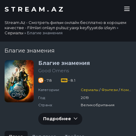
STREAM.AZ
Stream.Az - Смотреть фильм онлайн бесплатно в хорошем
качестве - Filmləri onlayn pulsuz yaxşı keyfiyyətdə izləyin
»
Сериалы
» Благие знамения
Благие знамения
Благие знамения
Good Omens
- 7.8
- 8.1
Категории:
Сериалы
/
Фэнтези
/
Комедия
Год:
2019
Страна:
Великобритания
Подробнее