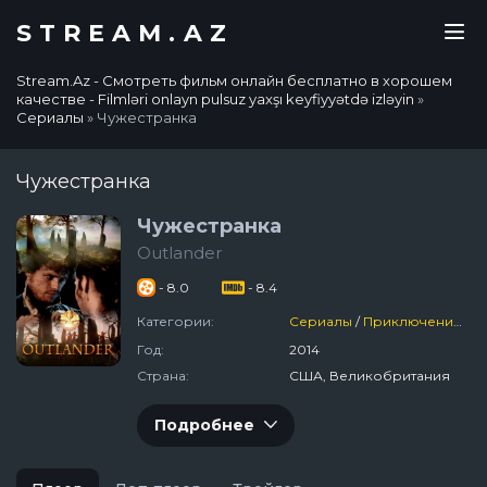
STREAM.AZ
Stream.Az - Смотреть фильм онлайн бесплатно в хорошем
качестве - Filmləri onlayn pulsuz yaxşı keyfiyyətdə izləyin
»
Сериалы
» Чужестранка
Чужестранка
Чужестранка
Outlander
- 8.0
- 8.4
Категории:
Сериалы
/
Приключения
/
Ф
Год:
2014
Страна:
США, Великобритания
Подробнее