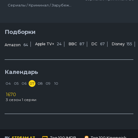
Сериалы / Криминал / Зарубежный / Драма / Про мафию, банды / Для мужчин / BBC / Великобритания
Подборки
Apple TV+
24
BBC
87
DC
67
Disney
155
Amazon
64
Календарь
04
05
06
07
08
09
10
1670
D
3 сезон 1 серяи
2
У
3
BY
STREAM.AZ
Топ 100 IMDB
Топ 100 Kinopoisk