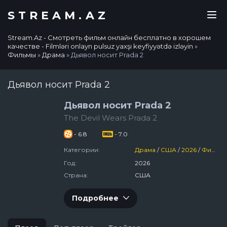
STREAM.AZ
Stream.Az - Смотреть фильм онлайн бесплатно в хорошем
качестве - Filmləri onlayn pulsuz yaxşı keyfiyyətdə izləyin
»
Фильмы
»
Драма
» Дьявол носит Prada 2
Дьявол носит Prada 2
Дьявол носит Prada 2
The Devil Wears Prada 2
- 6.8
- 7.0
Категории:
Драма
/
США
/
2026
/
Фильмы
Год:
2026
Страна:
США
Подробнее