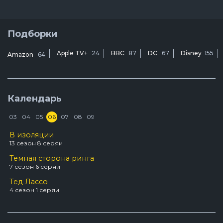
Подборки
Apple TV+
24
BBC
87
DC
67
Disney
155
Amazon
64
Календарь
03
04
05
06
07
08
09
В изоляции
1
13 сезон 8 серяи
3
Темная сторона ринга
7 сезон 6 серяи
Тед Лассо
4 сезон 1 серяи