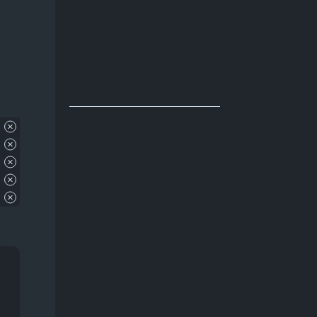
и
Про акул
31
Про апокалипсис
56
Про боевые искусства
49
Про бывших
54
Про вампиров
64
7 серия
Christmas Special
Про ведьм
63
6 серия
5 серия
Про войну 1941-1945
66
4 серия
Про гонки
55
3 серия
Про девушек
189
2 серия
1 серия
Про детей
117
Про динозавров
54
Про докторов
54
Про драконов
39