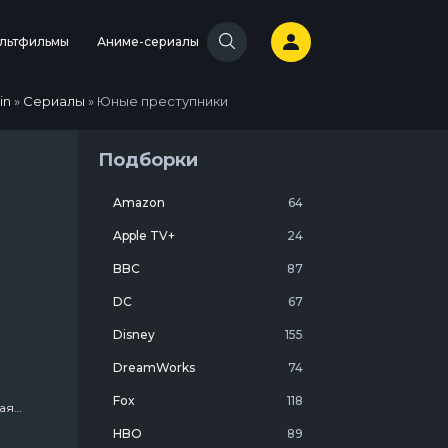
льтфильмы
Аниме-сериалы
in
»
Сериалы
» Юные преступники
Подборки
Amazon
64
Apple TV+
24
BBC
87
DC
67
Disney
155
DreamWorks
74
Fox
118
ая
HBO
89