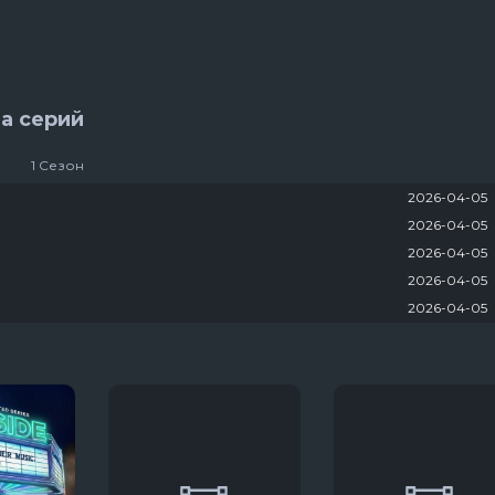
ряи
3 сезон 1 серяи
22 сезон 12 серя
рона ринга
Укрытие
яи
3 сезон 6 серяи
а серий
яи
1 Сезон
2026-04-05
2026-04-05
2026-04-05
2026-04-05
2026-04-05
2026-04-05