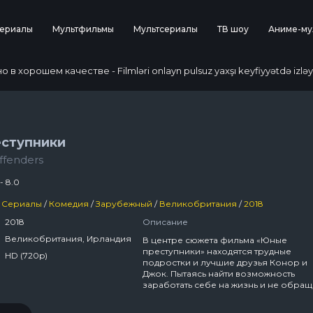
ериалы
Мультфильмы
Мультсериалы
ТВ шоу
Аниме-му
 хорошем качестве - Filmləri onlayn pulsuz yaxşı keyfiyyətdə izləy
ступники
ffenders
- 8.0
Сериалы
/
Комедия
/
Зарубежный
/
Великобритания
/
2018
2018
Описание
Великобритания, Ирландия
В центре сюжета фильма «Юные
преступники» находятся трудные
HD (720p)
подростки и лучшие друзья Конор и
Джок. Пытаясь найти возможность
заработать себе на жизнь и не обращ
внимания на нормы приличия и
официальные законы, они готовы