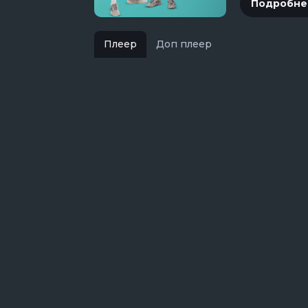
Подробне
Плеер
Доп плеер
В изоляции