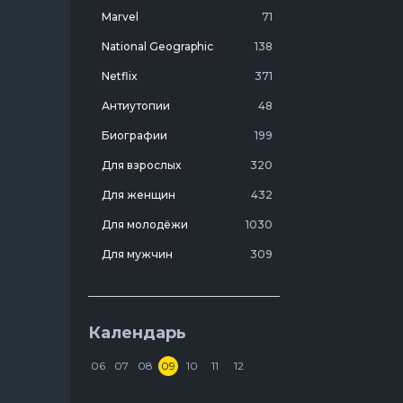
я в
Marvel
71
е
о
National Geographic
138
Netflix
371
м,
ии
Антиутопии
48
а
Биографии
199
 на
о.
Для взрослых
320
ьтате
ыл
Для женщин
432
е-то
ая
Для молодёжи
1030
ться
Для мужчин
309
ь
Лучшие фильмы 20 века
7
ый
Молодежные комедии
273
Календарь
Мотивирующие
103
06
07
08
09
10
11
12
На реальных событиях
274
Discovery. Смертельный улов
Про агентов
129