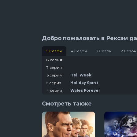
8 сезон 5 сер
Добро пожаловать в Рексэм да
5 Сезон
4 Сезон
3 Сезон
2 Сезон
8 серия
7 серия
6 серия
Hell Week
5 серия
Holiday Spirit
4 серия
Wales Forever
3 серия
Coming Together
Смотреть также
2 серия
Joey Jones
1 серия
The Heart of Wrexham