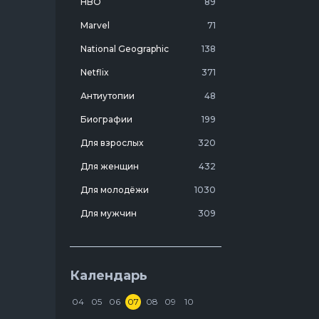
HBO
89
леет
Marvel
71
National Geographic
138
Netflix
371
Антиутопии
48
Биографии
199
Для взрослых
320
Для женщин
432
Для молодёжи
1030
Для мужчин
309
Лучшие фильмы 20 века
7
Молодежные комедии
273
Календарь
Мотивирующие
103
04
05
06
07
08
09
10
На реальных событиях
274