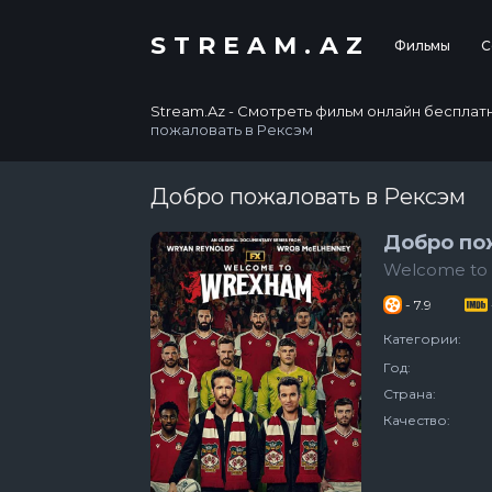
STREAM.AZ
Фильмы
С
Stream.Az - Смотреть фильм онлайн бесплатно в
пожаловать в Рексэм
Добро пожаловать в Рексэм
Добро по
Welcome to
- 7.9
Категории:
Год:
Страна:
Качество: