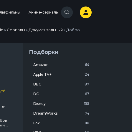
льтфильмы
Аниме-сериалы
in
»
Сериалы
»
Документальный
» Добро
Подборки
Amazon
64
Apple TV+
24
BBC
87
тбол
/
2022
/
Сериалы
DC
67
Disney
155
нни
DreamWorks
74
убов
Fox
118
ние