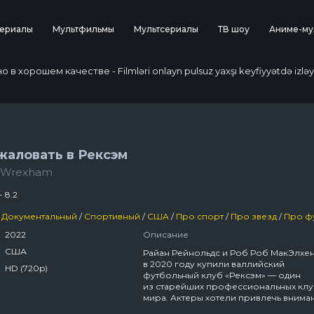
ериалы
Мультфильмы
Мультсериалы
ТВ шоу
Аниме-му
 хорошем качестве - Filmləri onlayn pulsuz yaxşı keyfiyyətdə izləy
жаловать в Рексэм
 Wrexham
- 8.2
Документальный
/
Спортивный
/
США
/
Про спорт
/
Про звезд
/
Про фу
2022
Описание
США
Райан Рейнольдс и Роб Роб МакЭлхе
в 2020 году купили валлийский
HD (720p)
футбольный клуб «Рексэм» — один
из старейших профессиональных кл
мира. Актеры хотели привлечь внима
к «Рексэму» и превратить его из