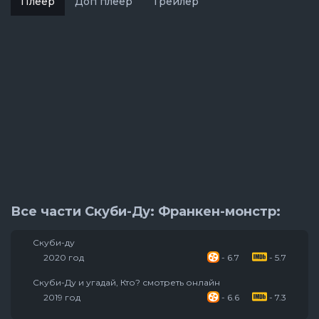
Плеер
Доп плеер
Трейлер
Все части Скуби-Ду: Франкен-монстр:
Скуби-ду
2020 год
- 6.7
- 5.7
Скуби-Ду и угадай, Кто? смотреть онлайн
2019 год
- 6.6
- 7.3