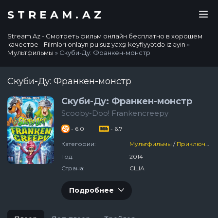
STREAM.AZ
Stream.Az - Смотреть фильм онлайн бесплатно в хорошем
качестве - Filmləri onlayn pulsuz yaxşı keyfiyyətdə izləyin
»
Мультфильмы
» Скуби-Ду: Франкен-монстр
Скуби-Ду: Франкен-монстр
Скуби-Ду: Франкен-монстр
Scooby-Doo! Frankencreepy
- 6.0
- 6.7
Категории:
Мультфильмы
/
Приключения
Год:
2014
Страна:
США
Подробнее