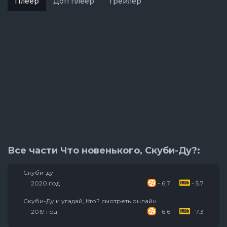
Плеер
Доп плеер
Трейлер
Все части Что новенького, Скуби-Ду?:
Скуби-ду
2020 год
- 6.7
- 5.7
Скуби-Ду и угадай, Кто? смотреть онлайн
2019 год
- 6.6
- 7.3