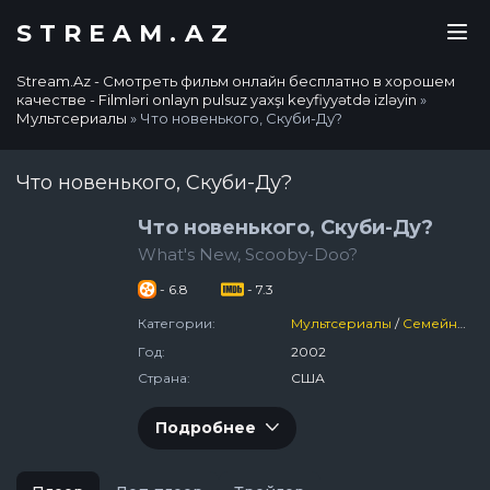
STREAM.AZ
Stream.Az - Смотреть фильм онлайн бесплатно в хорошем
качестве - Filmləri onlayn pulsuz yaxşı keyfiyyətdə izləyin
»
Мультсериалы
» Что новенького, Скуби-Ду?
Что новенького, Скуби-Ду?
Что новенького, Скуби-Ду?
What's New, Scooby-Doo?
- 6.8
- 7.3
Категории:
Мультсериалы
/
Семейный
/
Год:
2002
Страна:
США
Подробнее