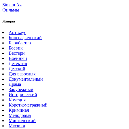
Stream.Az
Фильмы
Жанры
Арт-хаус
Биографический
Блокбастер
Боевик
Вестерн
Военный
Детектив
Детский
Для взрослых
Документальный
Драма
Зарубежный
Исторический
Комедия
Короткометражный
Криминал
Мелодрама
Мистический
Мюзикл