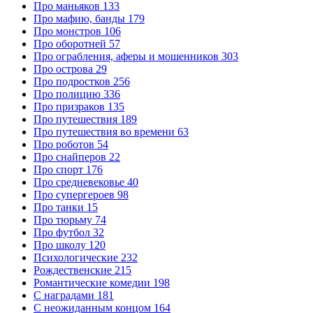
Про маньяков
133
Про мафию, банды
179
Про монстров
106
Про оборотней
57
Про ограбления, аферы и мошенников
303
Про острова
29
Про подростков
256
Про полицию
336
Про призраков
135
Про путешествия
189
Про путешествия во времени
63
Про роботов
54
Про снайперов
22
Про спорт
176
Про средневековье
40
Про супергероев
98
Про танки
15
Про тюрьму
74
Про футбол
32
Про школу
120
Психологические
232
Рождественские
215
Романтические комедии
198
С наградами
181
С неожиданным концом
164