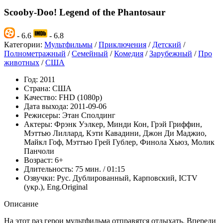
Scooby-Doo! Legend of the Phantosaur
- 6.6
- 6.8
Категории:
Мультфильмы
/
Приключения
/
Детский
/
Полнометражный
/
Семейный
/
Комедия
/
Зарубежный
/
Про
животных
/
США
Год:
2011
Страна:
США
Качество:
FHD (1080p)
Дата выхода:
2011-09-06
Режисеры:
Этан Сполдинг
Актеры:
Фрэнк Уэлкер, Минди Кон, Грэй Гриффин,
Мэттью Лиллард, Кэти Кавадини, Джон Ди Маджио,
Майкл Гоф, Мэттью Грей Гублер, Финола Хьюз, Молик
Панчоли
Возраст:
6+
Длительность:
75 мин. / 01:15
Озвучки:
Рус. Дублированный, Карповский, ICTV
(укр.), Eng.Original
Описание
На этот раз герои мультфильма отправятся отдыхать. Впереди