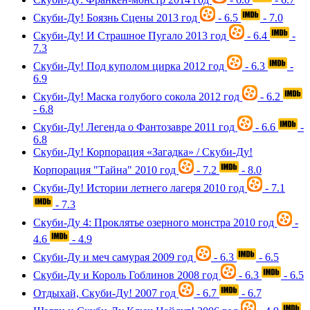
Скуби-Ду! Боязнь Сцены
2013 год
- 6.5
- 7.0
Скуби-Ду! И Страшное Пугало
2013 год
- 6.4
-
7.3
Скуби-Ду! Под куполом цирка
2012 год
- 6.3
-
6.9
Скуби-Ду! Маска голубого сокола
2012 год
- 6.2
- 6.8
Скуби-Ду! Легенда о Фантозавре
2011 год
- 6.6
-
6.8
Скуби-Ду! Корпорация «Загадка» / Скуби-Ду!
Корпорация "Тайна"
2010 год
- 7.2
- 8.0
Скуби-Ду! Истории летнего лагеря
2010 год
- 7.1
- 7.3
Скуби-Ду 4: Проклятье озерного монстра
2010 год
-
4.6
- 4.9
Скуби-Ду и меч самурая
2009 год
- 6.3
- 6.5
Скуби-Ду и Король Гоблинов
2008 год
- 6.3
- 6.5
Отдыхай, Скуби-Ду!
2007 год
- 6.7
- 6.7