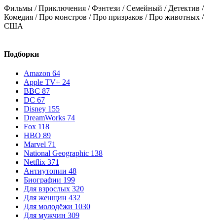
Фильмы / Приключения / Фэнтези / Семейный / Детектив /
М
Комедия / Про монстров / Про призраков / Про животных /
США
Подборки
Amazon
64
Apple TV+
24
BBC
87
DC
67
Disney
155
DreamWorks
74
Fox
118
HBO
89
Marvel
71
National Geographic
138
Netflix
371
Антиутопии
48
Биографии
199
Для взрослых
320
Для женщин
432
Для молодёжи
1030
Для мужчин
309