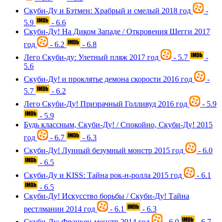
Скуби-Ду и Бэтмен: Храбрый и смелый
2018 год
-
5.9
- 6.6
Скуби-Ду! На Диком Западе / Откровения Шегги
2017
год
- 6.2
- 6.8
Лего Скуби-ду: Улетный пляж
2017 год
- 5.7
-
5.6
Скуби-Ду! и проклятье демона скорости
2016 год
-
5.7
- 6.2
Лего Скуби-Ду! Призрачный Голливуд
2016 год
- 5.9
- 5.9
Будь классным, Скуби-Ду! / Спокойно, Скуби-Ду!
2015
год
- 6.7
- 6.3
Скуби-Ду! Лунный безумный монстр
2015 год
- 6.0
- 6.5
Скуби-Ду и KISS: Тайна рок-н-ролла
2015 год
- 6.1
- 6.5
Скуби-Ду! Искусство борьбы / Скуби-Ду! Тайна
рестлмании
2014 год
- 6.1
- 6.3
Скуби-Ду: Франкен-монстр
2014 год
- 6.0
- 6.7