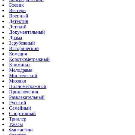
Боевик
Вестерн
Военный
Детектив
Детский
Документальный
Драма
Зарубежный
Исторический
Комедия
Короткометражный
Криминал
Мелодрама
Мистический
Мюзикл
Полнометражный
Приключения
Развлекательный
Русский
Семейный
Спортивный
Триллер
Ужасы
Фантастика