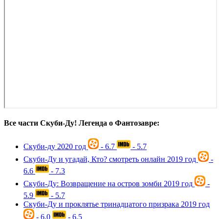
Все части Скуби-Ду! Легенда о Фантозавре:
Скуби-ду
2020 год
- 6.7
- 5.7
Скуби-Ду и угадай, Кто? смотреть онлайн
2019 год
-
6.6
- 7.3
Скуби-Ду: Возвращение на остров зомби
2019 год
-
5.9
- 5.7
Скуби-Ду и проклятье тринадцатого призрака
2019 год
- 6.0
- 6.5