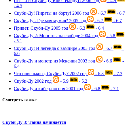
Шэгги и Скуби-Ду Ключ Найдут!
2006 год
- 4.9
- 4.5
Скуби-Ду! Пираты на борту!
2006 год
- 6.7
- 6.7
Скуби-Ду - Где моя мумия?
2005 год
- 6.7
- 6.7
Привет, Скуби-Ду
2005 год
- 6.3
- 6.4
Скуби-Ду 2: Монстры на свободе
2004 год
- 5.8
- 5.1
Скуби-Ду! И легенда о вампире
2003 год
- 6.7
-
6.6
Скуби-Ду и монстр из Мексики
2003 год
- 6.6
-
6.4
Что новенького, Скуби-Ду?
2002 год
- 6.8
- 7.3
Скуби-Ду
2002 год
- 5.9
- 5.2
Скуби-Ду и кибер-погоня
2001 год
- 6.8
- 7.1
Смотреть также
Скуби-Ду 3: Тайна начинается