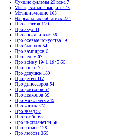
Лучшие фильмы 20 века
7
Молодежные комедии
273
Мотивирующие
103
На реальных событиях
274
Про агентов
129
Про акул
31
Про апокалипсис
56
Про боевые искусства
49
Про бывших
54
Про вампиров
64
Про ведьм
63
Про войну 1941-1945
66
Про гонки
55
Про девушек
189
Про детей
117
Про динозавров
54
Про докторов
54
Про драконов
39
Про животных
245
Про жизнь
374
Про звезд
57
Про зомби
68
Про инопланетян
68
Про космос
128
Про любовь
366