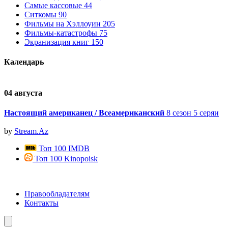
Самые кассовые
44
Ситкомы
90
Фильмы на Хэллоуин
205
Фильмы-катастрофы
75
Экранизация книг
150
Календарь
04 августа
0
Настоящий американец / Всеамериканский
8 сезон 5 серяи
by
Stream.Az
Топ 100 IMDB
Топ 100 Kinopoisk
Правообладателям
Контакты