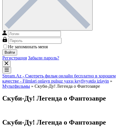
Не запоминать меня
Войти
Регистрация
Забыли пароль?
Stream.Az - Смотреть фильм онлайн бесплатно в хорошем
качестве - Filmləri onlayn pulsuz yaxşı keyfiyyətdə izləyin
»
Мультфильмы
» Скуби-Ду! Легенда о Фантозавре
Скуби-Ду! Легенда о Фантозавре
Скуби-Ду! Легенда о Фантозавре